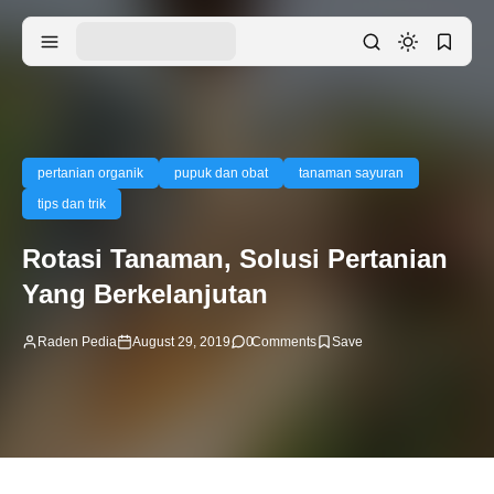
pertanian organik
pupuk dan obat
tanaman sayuran
tips dan trik
Rotasi Tanaman, Solusi Pertanian
Yang Berkelanjutan
Raden Pedia
August 29, 2019
0
Comments