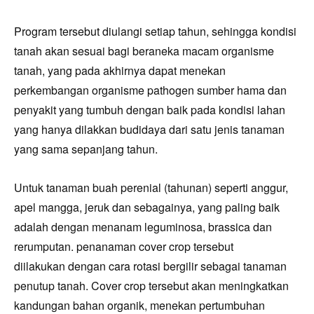
Program tersebut diulangi setiap tahun, sehingga kondisi
tanah akan sesuai bagi beraneka macam organisme
tanah, yang pada akhirnya dapat menekan
perkembangan organ
isme
pathogen sumber hama dan
penyakit yang tumbuh dengan ba
ik
pada kondisi lahan
yang hanya d
ilakkan bud
idaya dar
i satu jen
is
tanaman
yang sama sepanjang tahun.
Untuk tanaman buah perenial (tahunan) seperti anggur,
apel mangga, jeruk dan sebagainya, yang paling baik
adalah dengan menanam leguminosa, brassica dan
rerumputan. penanaman cover crop tersebut
d
iilakukan
dengan cara rotasi berg
il
ir
sebagai tanaman
penutup tanah. Cover crop tersebut akan meningkatkan
kandungan bahan organik, menekan pertumbuhan