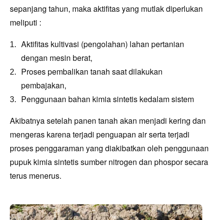
sepanjang tahun, maka akt
if
itas yang mutlak d
iperlukan
mel
iput
i :
Aktifitas kultivasi (pengolahan) lahan pertanian
dengan mesin berat,
Proses pembalikan tanah saat dilakukan
pembajakan,
Penggunaan bahan kimia sintetis kedalam sistem
Akibatnya setelah panen tanah akan menjadi kering dan
mengeras karena terjad
i
penguapan air serta terjadi
proses penggaraman yang d
iak
ibatkan oleh
penggunaan
pupuk kimia sintetis sumber nitrogen dan phospor secara
terus menerus.