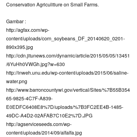
Conservation Agriculitiure on Small Farms.
Gambar :
http://agfax.com/wp-
content/uploads/corn_soybeans_DF_20140620_0201-
890x395.jpg
http://cdn.jitunews.com/dynamic/article/2015/05/05/13451
/6YuHh0VWGh.jpg?w=630
http://inweh.unu.edu/wp-content/uploads/2015/06/saline-
water.png
http://www.barroncountywi.gov/vertical/Sites/%7B55B354
65-9825-4C7F-A839-
E0EDFC6408E8%7D/uploads/%7B3FC2EE4B-1485-
49DC-A4D2-02AFAB7C10E2%7D.JPG
http://agserviceseeds.com/wp-
content/uploads/2014/09/alfalfa.jpg