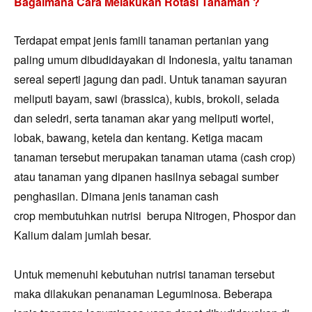
Bagaimana Cara Melakukan Rotasi Tanaman ?
Terdapat empat jenis famili tanaman pertanian yang
paling umum dibudidayakan d
i Indones
ia
, yaitu tanaman
sereal seperti jagung dan padi. Untuk tanaman sayuran
meliputi bayam, sawi (brassica), kubis, brokoli, selada
dan seledri, serta tanaman akar yang meliputi wortel,
lobak, bawang, ketela dan kentang. Ketiga macam
tanaman tersebut merupakan tanaman utama (cash crop)
atau tanaman yang dipanen hasilnya sebagai sumber
penghasilan. D
imana jen
is tanaman cash
crop
membutuhkan nutrisi berupa Nitrogen, Phospor dan
Kalium dalam jumlah besar.
Untuk memenuhi kebutuhan nutrisi tanaman tersebut
maka dilakukan penanaman Leguminosa. Beberapa