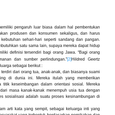
 memiliki pengaruh luar biasa dalam hal pembentukan
upakan produsen dan konsumen sekaligus, dan harus
ebutuhan sehari-hari seperti sandang dan pangan.
mbutuhkan satu sama lain, supaya mereka dapat hidup
liki definisi tersendiri bagi orang Jawa. “Bagi orang
manan dan sumber perlindungan.”
[2]
Hildred Geertz
uarga sebagai berikut :
terdiri dari orang tua, anak-anak, dan biasanya suami
ting di dunia ini. Mereka itulah yang memberikan
 titik keseimbangan dalam orientasi sosial. Mereka
 dari masa kanak-kanak menempuh usia tua dengan
ses sosialisasi adalah suatu proses kesinambungan di
lam arti kata yang sempit, sebagai keluarga inti yang
masyarakat yang terbentuk berdasarkan pernikahan dan