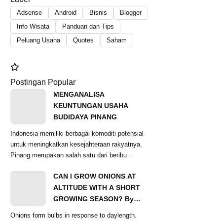
Adsense
Android
Bisnis
Blogger
Info Wisata
Panduan dan Tips
Peluang Usaha
Quotes
Saham
Postingan Popular
MENGANALISA
KEUNTUNGAN USAHA
BUDIDAYA PINANG
Indonesia memiliki berbagai komoditi potensial
untuk meningkatkan kesejahteraan rakyatnya.
Pinang merupakan salah satu dari beribu
komoditas...
CAN I GROW ONIONS AT
ALTITUDE WITH A SHORT
GROWING SEASON? By
Ginger Baer
Onions form bulbs in response to daylength.