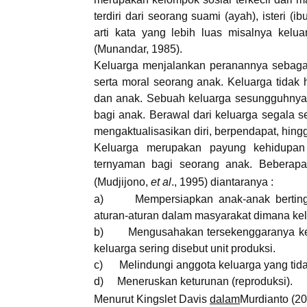
terdiri dari seorang suami (ayah), isteri
arti kata yang lebih luas misalnya kelu
(Munandar, 1985).
Keluarga menjalankan peranannya sebagai
serta moral seorang anak. Keluarga tida
dan anak. Sebuah keluarga sesungguhnya 
bagi anak. Berawal dari keluarga segala 
mengaktualisasikan diri, berpendapat, hin
Keluarga merupakan payung kehidupan
ternyaman bagi seorang anak. Beberapa 
(Mudjijono,
et al
., 1995) diantaranya :
a) Mempersiapkan anak-anak bertingka
aturan-aturan dalam masyarakat dimana kelu
b) Mengusahakan tersekenggaranya keb
keluarga sering disebut unit produksi.
c) Melindungi anggota keluarga yang tidak
d) Meneruskan keturunan (reproduksi).
Menurut Kingslet Davis
dalam
Murdianto (20