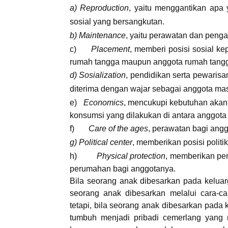
a) Reproduction
, yaitu menggantikan apa y
sosial yang bersangkutan.
b) Maintenance
, yaitu perawatan dan peng
c)
Placement
, memberi posisi sosial ke
rumah tangga maupun anggota rumah tangga,
d) Sosialization
, pendidikan serta pewarisa
diterima dengan wajar sebagai anggota ma
e)
Economics
, mencukupi kebutuhan akan 
konsumsi yang dilakukan di antara anggota
f)
Care of the ages
, perawatan bagi angg
g) Political center
, memberikan posisi politi
h)
Physical protection
, memberikan per
perumahan bagi anggotanya.
Bila seorang anak dibesarkan pada kelua
seorang anak dibesarkan melalui cara-c
tetapi, bila seorang anak dibesarkan pada
tumbuh menjadi pribadi cemerlang yang m