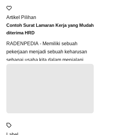
Artikel Pilihan
Contoh Surat Lamaran Kerja yang Mudah
diterima HRD
RADENPEDIA - Memiliki sebuah
pekerjaan menjadi sebuah keharusan
sebagai usaha kita dalam menjalani
hidup. Kita memang dapat memilih untuk
m...
Label