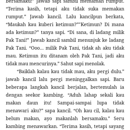
bersamaku!” Jawab sapi sambil memamah rumput.
“Terima kasih, tetapi aku tidak suka memakan
rumput.” Jawab kancil. Lalu kancilpun berkata,
“Maukah kau kuberi ketimun?”"Ketimun? Di mana
ada ketimun?” tanya sapi. “Di sana, di ladang milik
Pak Tani!” Jawab kancil sambil menunjuk ke ladang
Pak Tani. “Ooo… milik Pak Tani, tidak ah aku tidak
mau. Ketimun itu ditanam oleh Pak Tani, jadi aku
tidak mau mencurinya.” Sahut sapi menolak.
“Baiklah kalau kau tidak mau, aku pergi dulu.”
jawab kancil lalu pergi meninggalkan sapi. Baru
beberapa langkah kancil berjalan, bertemulah ia
dengan seekor kambing. “Aduh lahap sekali kau
makan daun itu! Sampai-sampai lupa tidak
menawari aku?” sapa kancil. “Oh kau cil, kalau kau
belum makan, ayo makanlah bersamaku.” Seru
kambing menawarkan. “Terima kasih, tetapi sayang