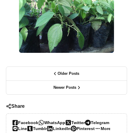
Older Posts
Newer Posts
Share
Facebook
WhatsApp
Twitter
Telegram
Line
Tumblr
LinkedIn
Pinterest
More…