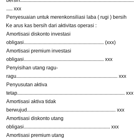
bersih...........................................................................................
..... xxx
yesuaian untuk merenkonsiliasi laba ( rugi ) bersih
Ke arus kas bersih dari aktivitas operasi :
Amortisasi diskonto investasi
obligasi................................................................ (xxx)
Amortisasi premium investasi
obligasi................................................................ xxx
Penyisihan utang ragu-
ragu................................................................................. xxx
Penyusutan aktiva
tetap...................................................................................... xxx
Amortisasi aktiva tidak
berwujud....................................................................... xxx
Amortisasi diskonto utang
obligasi..................................................................... xxx
Amortisasi premium utang