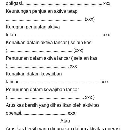
obligasi..................................................................... xxx
Keuntungan penjualan aktiva tetap
................................................................... (xxx)
Kerugian penjualan aktiva
tetap.......................................................................... xxx
Kenaikan dalam aktiva lancar ( selain kas
)........................................................ (xxx)
Penurunan dalam aktiva lancar ( selaian kas
)..................................................... xxx
Kenaikan dalam kewajiban
lancar....................................................................... xxx
Penurunan dalam kewajiban lancar
(.................................................................. xxx )
Arus kas bersih yang dihasilkan oleh aktivitas
operasi
....................................... xxx
Atau
Arus kas bersih yang digunakan dalam aktivitas operasi