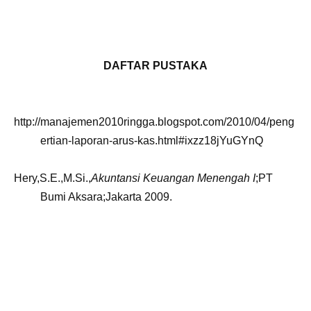
DAFTAR PUSTAKA
http://manajemen2010ringga.blogspot.com/2010/04/peng
ertian-laporan-arus-kas.html#ixzz18jYuGYnQ
Hery,S.E.,M.Si.,
Akuntansi Keuangan Menengah I
;PT
Bumi Aksara;Jakarta 2009.