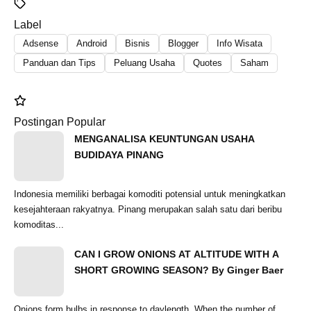
Label
Adsense
Android
Bisnis
Blogger
Info Wisata
Panduan dan Tips
Peluang Usaha
Quotes
Saham
Postingan Popular
MENGANALISA KEUNTUNGAN USAHA
BUDIDAYA PINANG
Indonesia memiliki berbagai komoditi potensial untuk meningkatkan
kesejahteraan rakyatnya. Pinang merupakan salah satu dari beribu
komoditas...
CAN I GROW ONIONS AT ALTITUDE WITH A
SHORT GROWING SEASON? By Ginger Baer
Onions form bulbs in response to daylength. When the number of