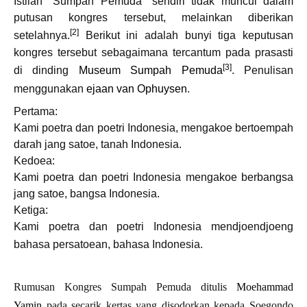
Istilah "Sumpah Pemuda" sendiri tidak muncul dalam
putusan kongres tersebut, melainkan diberikan
[2]
setelahnya.
Berikut ini adalah bunyi tiga keputusan
kongres tersebut sebagaimana tercantum pada prasasti
[3]
di dinding
Museum Sumpah Pemuda
. Penulisan
menggunakan
ejaan van Ophuysen
.
Pertama:
Kami poetra dan poetri Indonesia, mengakoe bertoempah
darah jang satoe, tanah Indonesia.
Kedoea:
Kami poetra dan poetri Indonesia mengakoe berbangsa
jang satoe, bangsa Indonesia.
Ketiga:
Kami poetra dan poetri Indonesia mendjoendjoeng
bahasa persatoean, bahasa Indonesia.
Rumusan Kongres Sumpah Pemuda ditulis
Moehammad
Yamin
pada secarik kertas yang disodorkan kepada Soegondo