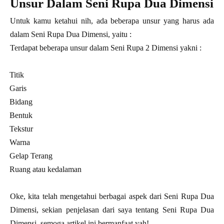
Unsur Dalam Seni Rupa Dua Dimensi
Untuk kamu ketahui nih, ada beberapa unsur yang harus ada
dalam Seni Rupa Dua Dimensi, yaitu :
Terdapat beberapa unsur dalam Seni Rupa 2 Dimensi yakni :
·
Titik
·
Garis
·
Bidang
·
Bentuk
·
Tekstur
·
Warna
·
Gelap Terang
·
Ruang atau kedalaman
Oke, kita telah mengetahui berbagai aspek dari Seni Rupa Dua
Dimensi, sekian penjelasan dari saya tentang Seni Rupa Dua
Dimensi, semoga artikel ini bermanfaat yah!