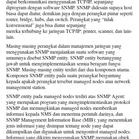
dapat berkomunikasi menggunakan TCP/IP, sepanjang
diprogram dengan software SNMP. SNMP didesain supaya host
biasa dapat diatur, demikian juga dengan perangkat pintar seperti
router, bridge, hubs, dan switch. Perangkat yang “tidak
konvensional” juga bisa diatur sepanjang
mereka terhubung ke jaringan TCP/IP: printer, scanner, dan lain-
lain.
Masing-masing perangkat dalam manajemen jaringan yang
menggunakan SNMP menjalankan suatu software yang
umumnya disebut SNMP entity. SNMP entity bertanggung
jawab untuk mengimplementasikan semua beragam fungsi
SNMP. Masing-masing entity terdiri dari dua komponen utama.
Komponen SNMP entity pada suatu perangkat bergantung
kepada apakah perangkat tersebut managed nodes atau network
management station.
SNMP entity pada managed nodes terdiri atas SNMP Agent:
yang merupakan program yang mengimplementasikan protokol
SNMP dan memungkinkan managed nodes memberikan
informasi kepada NMS dan menerima perintah darinya, dan
SNMP Management Information Base (MIB): yang menentukan
jenis informasi yang disimpan tentang node yang dapat
dikumpulkan dan digunakan untuk mengontrol managed nodes.
Informasi yang dikirim menggunakan SNMP merupakan objek