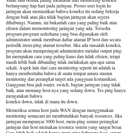
berlangsung tiap hari pada jaringan. Proses user login ke
jaringan akan memastikan bahwa koneksi itu sedang bekerja
dengan baik atau jika tidak bagian jaringan akan segera
dihubungi. Namun, ini bukanlah cara yang paling baik atau
efisien dalam memonitoring jaringan yang ada. Tersedia
program-program sederhana yang bisa digunakan oleh
administrator untuk membuat daftar alamat IP host dan secara
periodik mem-ping alamat tersebut. Jika ada masalah koneksi,
program akan memperingati administrator melalui output ping.
Ini merupakan cara yang paling kuno dan tidak efisien, tetapi
masih lebih baik dibanding tidak melakukan apa-apa sama
sekali. Aspek lain dari cara monitoring seperti ini adalah ia
hanya memberitahu bahwa di suatu tempat antara stasiun
monitoring dan perangkat target ada gangguan komunikasi.
Gangguan bisa jadi router, switch, bagian jaringan yang tidak
baik, atau memang host-nya yang sedang down. Tes ping hanya
mengatakan bahwa
koneksi down, tidak di mana itu down.
Memeriksa semua host pada WAN dengan menggunakan
monitoring semacam ini membutuhkan banyak resources. Jika
jaringan mempunyai 3000 host, mem-ping semua perangkat
jaringan dan host memakan resource sistem yang sangat besar.
Cara lebih baik adalah hanya mem-ping beberapa host, server,