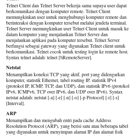
Telnet Client dan Telnet Server bekerja sama supaya user dapat
berkomunikasi dengan komputer remote. Telnet Client
memungkinkan user untuk menghubungi komputer remote dan
berinteraksi dengan komputer tersebut melalui jendela terminal.
Telnet Server memungkinkan user Telnet Client untuk masuk ke
dalam komputer yang menjalankan Telnet Server dan
menjalankan aplikasi pada komputer tersebut. Telnet Server
berfungsi sebagai gateway yang digunakan Telnet client untuk
berkomunikasi. Telnet cocok untuk testing login ke remote host.
Syntax telnet adalah: telnet [\\RemoteServer].
Netstat
Menampilkan koneksi TCP yang aktif, port yang didengarkan
komputer, statistik Ethernet, tabel routing IP, statistik IPv4
(protokol IP, ICMP, TCP, dan UDP), dan statistik IPv6 (protokol
IPv6, ICMPv6, TCP over IPv6, dan UDP over IPv6). Syntax
netstat adalah: netstat [-a] [-e] [-n] [-o] [-p Protocol] [-r] [-s]
[Interval].
ARP
Menampilkan dan mengubah entri pada cache Address
Resolution Protocol (ARP), yang berisi satu atau beberapa tabel
yang digunakan untuk menyimpan alamat IP dan alamat fisik