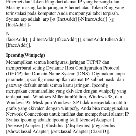
Ethernet dan Token Ring dari alamat IP yang bersangkutan.
Masing-masing kartu jaringan Ethernet atau Token Ring yang
terinstalasi pada komputer Anda mempunyai tabel terpisah.
Syntax arp adalah: arp [-a [InetAddr] [-NIfaceAddr]] [-g
[InetAddr] [-
N
IfaceAddr]] [-d InetAddr [IfaceAddr]] [-s InetAddr EtherAddr
[IfaceAddr]].
Ipconfig(Winipcfg)
Menampilkan semua konfigurasi jaringan TCP/IP dan
memperbarui setting Dynamic Host Configuration Protocol
(DHCP) dan Domain Name System (DNS). Digunakan tanpa
parameter, ipconfig menampilkan alamat IP, subnet mask, dan
gateway default untuk semua kartu jaringan. Ipconfig
merupakan commandline yang ekivalen dengan winipcfg yang
terdapat pada Windows MilleniumEdition, Windows 98, dan
Windows 95. Meskipun Windows XP tidak menyertakan utiliti
grafis yang ekivalen dengan winipcfg, Anda bisa menggunakan
Network Connections untuk melihat dan memperbarui alamat IP.
Syntax ipconfig adalah: ipconfig [/all] [/renew[Adapter]]
[/release [Adapter]] [/flushdns] [/displaydns] [/registerdns]
[/showclassid Adapter] [/setclassid Adapter [ClassID]].