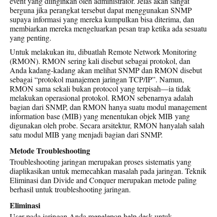
event yang diinginkan oleh administrator. Jelas akan sangat
berguna jika perangkat tersebut dapat menggunakan SNMP
supaya informasi yang mereka kumpulkan bisa diterima, dan
membiarkan mereka mengeluarkan pesan trap ketika ada sesuatu
yang penting.
Untuk melakukan itu, dibuatlah Remote Network Monitoring
(RMON). RMON sering kali disebut sebagai protokol, dan
Anda kadang-kadang akan melihat SNMP dan RMON disebut
sebagai “protokol manajemen jaringan TCP/IP”. Namun,
RMON sama sekali bukan protocol yang terpisah—ia tidak
melakukan operasional protokol. RMON sebenarnya adalah
bagian dari SNMP, dan RMON hanya suatu modul management
information base (MIB) yang menentukan objek MIB yang
digunakan oleh probe. Secara arsitektur, RMON hanyalah salah
satu modul MIB yang menjadi bagian dari SNMP.
Metode Troubleshooting
Troubleshooting jaringan merupakan proses sistematis yang
diaplikasikan untuk memecahkan masalah pada jaringan. Teknik
Eliminasi dan Divide and Conquer merupakan metode paling
berhasil untuk troubleshooting jaringan.
Eliminasi
User pada jaringan Anda menelepon help desk untuk