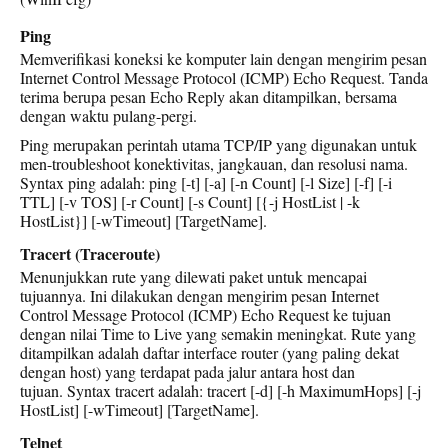
Ping
Memverifikasi koneksi ke komputer lain dengan mengirim pesan
Internet Control Message Protocol (ICMP) Echo Request. Tanda
terima berupa pesan Echo Reply akan ditampilkan, bersama
dengan waktu pulang-pergi.
Ping merupakan perintah utama TCP/IP yang digunakan untuk
men-troubleshoot konektivitas, jangkauan, dan resolusi nama.
Syntax ping adalah: ping [-t] [-a] [-n Count] [-l Size] [-f] [-i
TTL] [-v TOS] [-r Count] [-s Count] [{-j HostList | -k
HostList}] [-wTimeout] [TargetName].
Tracert (Traceroute)
Menunjukkan rute yang dilewati paket untuk mencapai
tujuannya. Ini dilakukan dengan mengirim pesan Internet
Control Message Protocol (ICMP) Echo Request ke tujuan
dengan nilai Time to Live yang semakin meningkat. Rute yang
ditampilkan adalah daftar interface router (yang paling dekat
dengan host) yang terdapat pada jalur antara host dan
tujuan. Syntax tracert adalah: tracert [-d] [-h MaximumHops] [-j
HostList] [-wTimeout] [TargetName].
Telnet