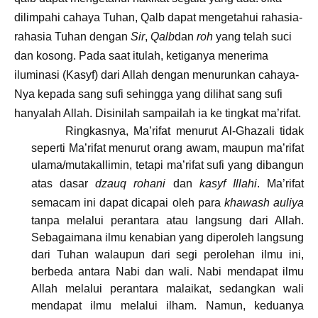
dilimpahi cahaya Tuhan, Qalb dapat mengetahui rahasia-
rahasia Tuhan dengan
Sir
,
Qalb
dan
roh
yang telah suci
dan kosong. Pada saat itulah, ketiganya menerima
iluminasi (Kasyf) dari Allah dengan menurunkan cahaya-
Nya kepada sang sufi sehingga yang dilihat sang sufi
hanyalah Allah. Disinilah sampailah ia ke tingkat ma’rifat.
Ringkasnya, Ma’rifat menurut Al-Ghazali tidak
seperti Ma’rifat menurut orang awam, maupun ma’rifat
ulama/mutakallimin, tetapi ma’rifat sufi yang dibangun
atas dasar
dzauq rohani
dan
kasyf Illahi
. Ma’rifat
semacam ini dapat dicapai oleh para
khawash auliya
tanpa melalui perantara atau langsung dari Allah.
Sebagaimana ilmu kenabian yang diperoleh langsung
dari Tuhan walaupun dari segi perolehan ilmu ini,
berbeda antara Nabi dan wali. Nabi mendapat ilmu
Allah melalui perantara malaikat, sedangkan wali
mendapat ilmu melalui ilham. Namun, keduanya