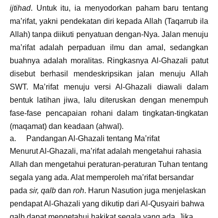
ijtihad
. Untuk itu, ia menyodorkan paham baru tentang
ma’rifat, yakni pendekatan diri kepada Allah (Taqarrub ila
Allah) tanpa diikuti penyatuan dengan-Nya. Jalan menuju
ma’rifat adalah perpaduan ilmu dan amal, sedangkan
buahnya adalah moralitas. Ringkasnya Al-Ghazali patut
disebut berhasil mendeskripsikan jalan menuju Allah
SWT. Ma’rifat menuju versi Al-Ghazali diawali dalam
bentuk latihan jiwa, lalu diteruskan dengan menempuh
fase-fase pencapaian rohani dalam tingkatan-tingkatan
(maqamat) dan keadaan (ahwal).
a.
Pandangan Al-Ghazali tentang Ma’rifat
Menurut Al-Ghazali, ma’rifat adalah mengetahui rahasia
Allah dan mengetahui peraturan-peraturan Tuhan tentang
segala yang ada. Alat memperoleh ma’rifat bersandar
pada
sir, qalb
dan
roh
. Harun Nasution juga menjelaskan
pendapat Al-Ghazali yang dikutip dari Al-Qusyairi bahwa
qalb dapat mengetahui hakikat segala yang ada. Jika