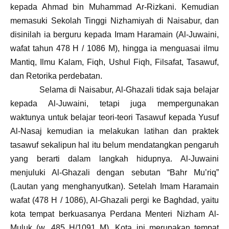
kepada Ahmad bin Muhammad Ar-Rizkani. Kemudian
memasuki Sekolah Tinggi Nizhamiyah di Naisabur, dan
disinilah ia berguru kepada Imam Haramain (Al-Juwaini,
wafat tahun 478 H / 1086 M), hingga ia menguasai ilmu
Mantiq, Ilmu Kalam, Fiqh, Ushul Fiqh, Filsafat, Tasawuf,
dan Retorika perdebatan.
Selama di Naisabur, Al-Ghazali tidak saja belajar
kepada Al-Juwaini, tetapi juga mempergunakan
waktunya untuk belajar teori-teori Tasawuf kepada Yusuf
Al-Nasaj kemudian ia melakukan latihan dan praktek
tasawuf sekalipun hal itu belum mendatangkan pengaruh
yang berarti dalam langkah hidupnya. Al-Juwaini
menjuluki Al-Ghazali dengan sebutan “Bahr Mu’riq”
(Lautan yang menghanyutkan). Setelah Imam Haramain
wafat (478 H / 1086), Al-Ghazali pergi ke Baghdad, yaitu
kota tempat berkuasanya Perdana Menteri Nizham Al-
Muluk (w. 485 H/1091 M). Kota ini merupakan tempat