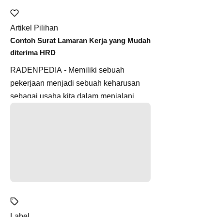
Artikel Pilihan
Contoh Surat Lamaran Kerja yang Mudah
diterima HRD
RADENPEDIA - Memiliki sebuah
pekerjaan menjadi sebuah keharusan
sebagai usaha kita dalam menjalani
hidup. Kita memang dapat memilih untuk
m...
Label