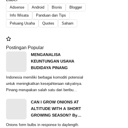
Adsense
Android
Bisnis
Blogger
Info Wisata
Panduan dan Tips
Peluang Usaha
Quotes
Saham
Postingan Popular
MENGANALISA
KEUNTUNGAN USAHA
BUDIDAYA PINANG
Indonesia memiliki berbagai komoditi potensial
untuk meningkatkan kesejahteraan rakyatnya.
Pinang merupakan salah satu dari beribu
komoditas...
CAN I GROW ONIONS AT
ALTITUDE WITH A SHORT
GROWING SEASON? By
Ginger Baer
Onions form bulbs in response to daylength.