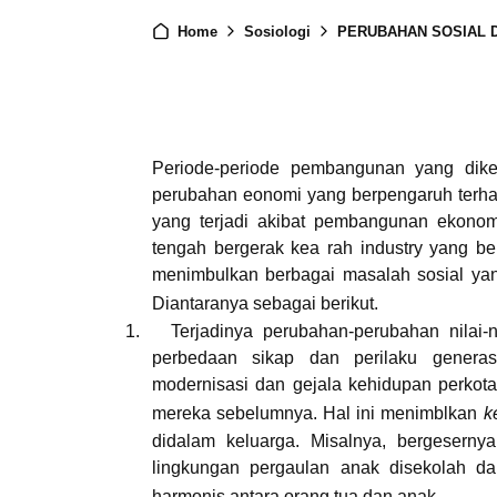
Home
Sosiologi
PERUBAHAN SOSIAL 
Periode-periode pembangunan yang dike
perubahan eonomi yang berpengaruh terha
yang terjadi akibat pembangunan ekonomi
tengah bergerak kea rah industry yang ber
menimbulkan berbagai masalah sosial yan
Diantaranya sebagai berikut.
1.
Terjadinya perubahan-perubahan nilai-
perbedaan sikap dan perilaku genera
modernisasi dan gejala kehidupan perkot
mereka sebelumnya. Hal ini menimblkan
k
didalam keluarga. Misalnya, bergesernya
lingkungan pergaulan anak disekolah d
harmonis antara orang tua dan anak.