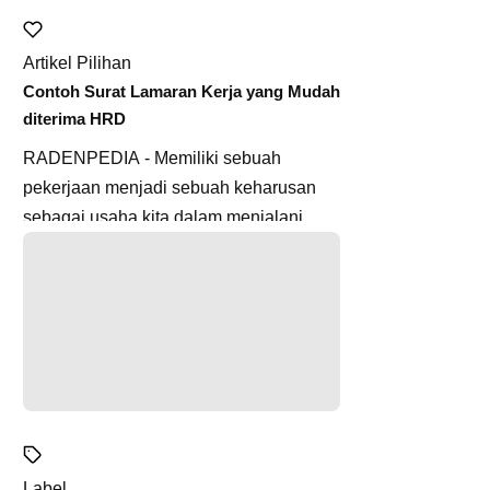
Artikel Pilihan
Contoh Surat Lamaran Kerja yang Mudah
diterima HRD
RADENPEDIA - Memiliki sebuah
pekerjaan menjadi sebuah keharusan
sebagai usaha kita dalam menjalani
hidup. Kita memang dapat memilih untuk
m...
Label