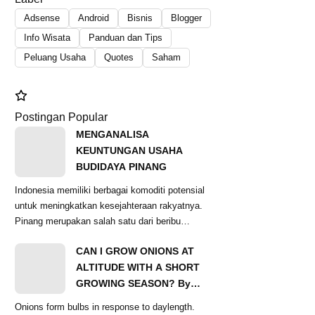
Adsense
Android
Bisnis
Blogger
Info Wisata
Panduan dan Tips
Peluang Usaha
Quotes
Saham
Postingan Popular
MENGANALISA
KEUNTUNGAN USAHA
BUDIDAYA PINANG
Indonesia memiliki berbagai komoditi potensial
untuk meningkatkan kesejahteraan rakyatnya.
Pinang merupakan salah satu dari beribu
komoditas...
CAN I GROW ONIONS AT
ALTITUDE WITH A SHORT
GROWING SEASON? By
Ginger Baer
Onions form bulbs in response to daylength.