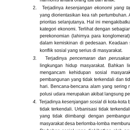
2.
Terjadinya
kesenjangan ekonomi yang t
yang diorientasikan kea rah pertumbuhan
prioritas selanjutanya. Hal ini mengakibat
kategori ekonomi. Terlihat dengan sebagia
perekonomian (lahirnya para konglomerat
dalam kemiskinan di pedesaan. Keadaan sos
konflik sosial yang serius di masyarakat.
3.
Terjadinya
pencemaran dan perusaka
lingkungan hidup masyarakat. Bahkan li
mengancam kehidupan sosial masyaraka
pembangunan yang tidak terkendali dan t
hari. Bencana-bencana alam yang sering m
polusi udara merupakan akibat langsung p
4.
Terjadinya
kesenjangan sosial
di kota-kota
tidak terkendali. Urbanisasi tidak terkend
yang tidak diimbangi dengan pembang
masyarakat desa berlomba-lomba memburu p