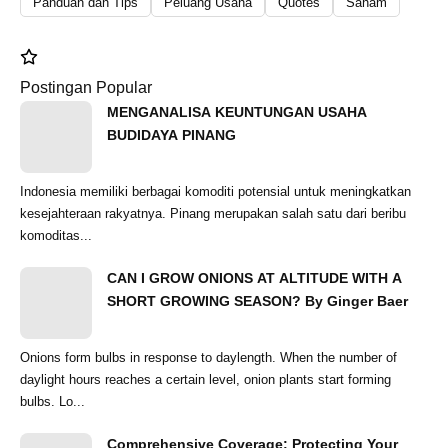
Panduan dan Tips
Peluang Usaha
Quotes
Saham
Postingan Popular
MENGANALISA KEUNTUNGAN USAHA
BUDIDAYA PINANG
Indonesia memiliki berbagai komoditi potensial untuk meningkatkan
kesejahteraan rakyatnya. Pinang merupakan salah satu dari beribu
komoditas...
CAN I GROW ONIONS AT ALTITUDE WITH A
SHORT GROWING SEASON? By Ginger Baer
Onions form bulbs in response to daylength. When the number of
daylight hours reaches a certain level, onion plants start forming
bulbs. Lo...
Comprehensive Coverage: Protecting Your