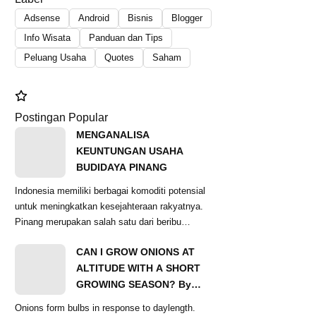
Adsense
Android
Bisnis
Blogger
Info Wisata
Panduan dan Tips
Peluang Usaha
Quotes
Saham
Postingan Popular
MENGANALISA
KEUNTUNGAN USAHA
BUDIDAYA PINANG
Indonesia memiliki berbagai komoditi potensial
untuk meningkatkan kesejahteraan rakyatnya.
Pinang merupakan salah satu dari beribu
komoditas...
CAN I GROW ONIONS AT
ALTITUDE WITH A SHORT
GROWING SEASON? By
Ginger Baer
Onions form bulbs in response to daylength.