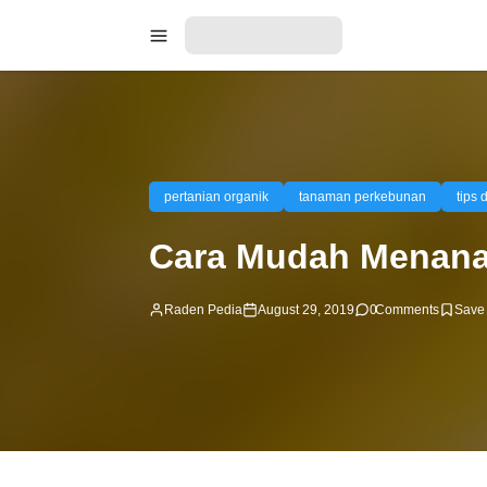
pertanian organik
tanaman perkebunan
tips 
Cara Mudah Menana
Raden Pedia
August 29, 2019
0
Comments