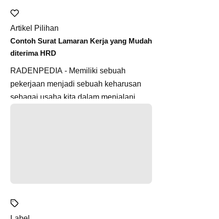
Artikel Pilihan
Contoh Surat Lamaran Kerja yang Mudah
diterima HRD
RADENPEDIA - Memiliki sebuah
pekerjaan menjadi sebuah keharusan
sebagai usaha kita dalam menjalani
hidup. Kita memang dapat memilih untuk
m...
Label