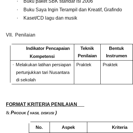
·
Buku paket SBK standar isi 2006
·
Buku Saya Ingin Terampil dan Kreatif, Grafindo
·
Kaset/CD lagu dan musik
VII. Penilaian
Indikator Pencapaian
Teknik
Bentuk
Penilaian
Instrumen
Kompetensi
Melakukan latihan persiapan
Praktek
Praktek
·
pertunjukkan tari Nusantara
di sekolah
FORMAT KRITERIA PENILAIAN
&
Produk ( hasil diskusi )
No.
Aspek
Kriteria