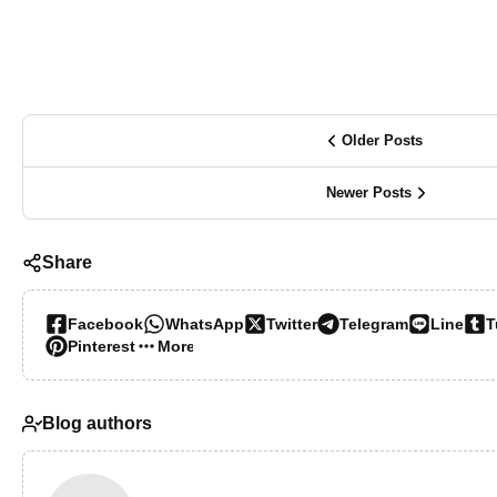
Older Posts
Newer Posts
Share
Facebook
WhatsApp
Twitter
Telegram
Line
T
Pinterest
More…
Blog authors