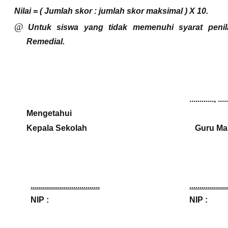
Nilai = ( Jumlah skor : jumlah skor maksimal ) X 10.
@
Untuk siswa yang tidak memenuhi syarat peni
Remedial.
............, ...
Mengetahu
Kepala Sekolah Guru Map
..................................
...................
NIP : NIP :