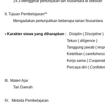
14.3
Menggelar pertunjukan tari Nusantara di sekolah
II. Tujuan Pembelajaran**
Mengadakan pertunjukkan beberapa tarian Nusantara
v
Karakter siswa yang diharapkan :
Disiplin (
Discipline
)
Tekun (
diligence
)
Tanggung jawab (
resp
Ketelitian (
carefulness
Kerja sama (
Cooperat
Percaya diri (
Confide
III. Materi Ajar
Tari Daerah
IV. Metoda Pembelajaran