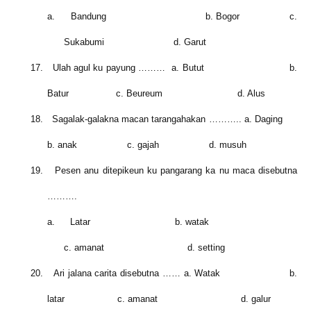
a.
Bandung
b.
Bogor
c.
Sukabumi d. Garut
17.
Ulah agul ku payung ……… a. Butut b.
Batur c. Beureum d. Alus
18.
Sagalak-galakna macan
tara
ngahakan ……….. a. Daging
b. anak c. gajah d. musuh
19.
Pesen anu ditepikeun ku pangarang ka nu maca disebutna
……….
a.
Latar b. watak
c. amanat d. setting
20.
Ari jalana carita disebutna …… a. Watak b.
latar c. amanat d. galur