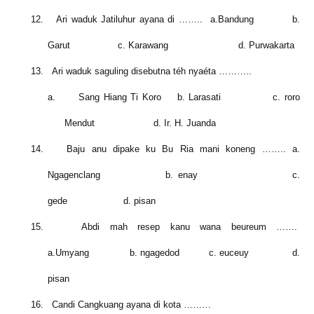
12.
Ari waduk Jatiluhur ayana di …….. a.Bandung b.
Garut c. Karawang d. Purwakarta
13.
Ari waduk saguling disebutna téh nyaéta ………..
a.
Sang Hiang Ti Koro b. Larasati c. roro
Mendut d. Ir. H. Juanda
14.
Baju anu dipake ku Bu Ria mani koneng …….. a.
Ngagenclang b. enay c.
gede d. pisan
15.
Abdi mah resep kanu wana beureum …….
a.Umyang b. ngagedod c. euceuy d.
pisan
16.
Candi Cangkuang ayana di
kota
………