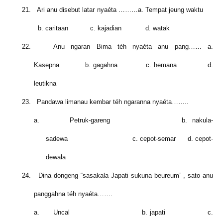
21.
Ari anu disebut latar nyaéta ………a. Tempat jeung waktu
b. caritaan c. kajadian d. watak
22.
Anu ngaran Bima téh nyaéta anu pang…… a.
Kasepna b. gagahna c. hemana d.
leutikna
23.
Pandawa
lima
nau kembar téh ngaranna nyaéta……..
a.
Petruk-gareng b. nakula-
sadewa c. cepot-semar d. cepot-
dewala
24.
Dina dongeng “sasakala Japati sukuna beureum” , sato anu
panggahna téh nyaéta…….
a.
Uncal b. japati c.