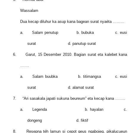
Wassalam
Dua kecap diluhur ka asup kana bagean
surat
nyaéta ………
a.
Salam penutup b. bubuka c. eusi
surat
d. panutup
surat
6.
Garut, 15 Desember 2010. Bagian
surat
eta kalebet kana
…….
a.
Salam buubka b. titimangsa c. eusi
surat
d. alamat
surat
7.
“Ari sasakala japati sukuna beureum” eta kecap kana ……..
a.
Legenda b. hayalan c.
dongeng d. fiktif
8.
Resepna téh lamun si cepot geus ngabojeg, pikalucueun