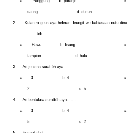
a.
Panggung b. paranje c.
saung d. dusun
2.
Kulantra geus aya heleran, leungit we kabiasaan nutu dina
………….téh
a.
Hawu b. lisung c.
tampian d. halu
3.
Ari jenisna
surat
téh aya ………….
a.
3 b. 4 c.
2 d. 5
4.
Ari bentukna
surat
téh aya…….
a.
3 b. 4 c.
5 d. 2
5.
Hormat abdi