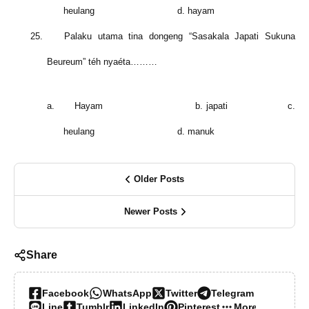
heulang d. hayam
25.
Palaku utama tina dongeng “Sasakala Japati Sukuna
Beureum” téh nyaéta………
a.
Hayam b. japati c.
heulang d. manuk
Older Posts
Newer Posts
Share
Facebook
WhatsApp
Twitter
Telegram
Line
Tumblr
LinkedIn
Pinterest
More…