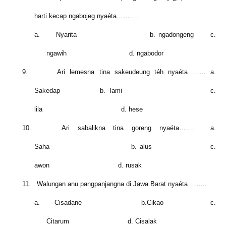
harti kecap ngabojeg nyaéta……….
a.
Nyarita b. ngadongeng c.
ngawih d. ngabodor
9.
Ari lemesna tina sakeudeung téh nyaéta …… a.
Sakedap b. lami c.
lila d. hese
10.
Ari sabalikna tina goreng nyaéta……. a.
Saha b. alus c.
awon d. rusak
11.
Walungan anu pangpanjangna di Jawa Barat nyaéta ……..
a.
Cisadane b.Cikao c.
Citarum d. Cisalak