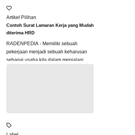
Artikel Pilihan
Contoh Surat Lamaran Kerja yang Mudah
diterima HRD
RADENPEDIA - Memiliki sebuah
pekerjaan menjadi sebuah keharusan
sebagai usaha kita dalam menjalani
hidup. Kita memang dapat memilih untuk
m...
Label