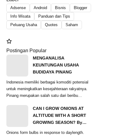
Adsense
Android
Bisnis
Blogger
Info Wisata
Panduan dan Tips
Peluang Usaha
Quotes
Saham
Postingan Popular
MENGANALISA
KEUNTUNGAN USAHA
BUDIDAYA PINANG
Indonesia memiliki berbagai komoditi potensial
untuk meningkatkan kesejahteraan rakyatnya.
Pinang merupakan salah satu dari beribu
komoditas...
CAN I GROW ONIONS AT
ALTITUDE WITH A SHORT
GROWING SEASON? By
Ginger Baer
Onions form bulbs in response to daylength.