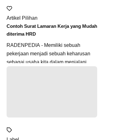
Artikel Pilihan
Contoh Surat Lamaran Kerja yang Mudah
diterima HRD
RADENPEDIA - Memiliki sebuah
pekerjaan menjadi sebuah keharusan
sebagai usaha kita dalam menjalani
hidup. Kita memang dapat memilih untuk
m...
Label