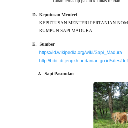
Tahan terhadap pakan kualitas rendah.
·
D.
Keputusan Menteri
KEPUTUSAN MENTERI PERTANIAN NOMOR 
RUMPUN SAPI MADURA
E.
Sumber
https://id.wikipedia.org/wiki/Sapi_Madura
http://bibit.ditjenpkh.pertanian.go.id/sites/
2.
Sapi Pasundan