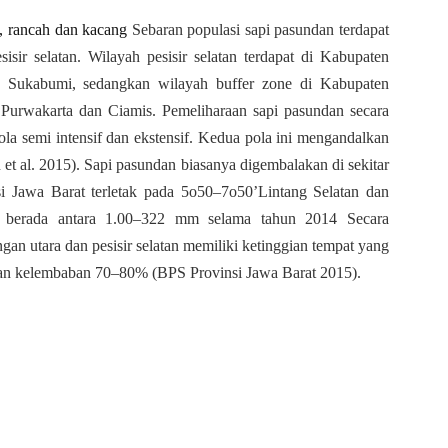
n, rancah dan kacang
Sebaran populasi sapi pasundan terdapat
isir selatan. Wilayah pesisir selatan terdapat di Kabupaten
n Sukabumi, sedangkan wilayah buffer zone di Kabupaten
Purwakarta dan Ciamis. Pemeliharaan sapi pasundan secara
ola semi intensif dan ekstensif. Kedua pola ini mengandalkan
 et al. 2015). Sapi pasundan biasanya digembalakan di sekitar
si Jawa Barat terletak pada 5o50–7o50’Lintang Selatan dan
 berada antara 1.00–322 mm selama tahun 2014 Secara
ngan utara dan pesisir selatan memiliki ketinggian tempat yang
dan kelembaban 70–80% (BPS Provinsi Jawa Barat 2015).