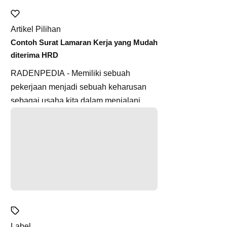
pi SO
Mengenali Bangsa-bangsa Sapi Lokal Indonesia
Artikel Pilihan
Contoh Surat Lamaran Kerja yang Mudah
diterima HRD
RADENPEDIA - Memiliki sebuah
pekerjaan menjadi sebuah keharusan
sebagai usaha kita dalam menjalani
hidup. Kita memang dapat memilih untuk
m...
Label