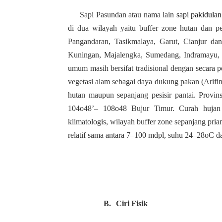
Sapi Pasundan atau nama
lain
sapi pakidula
di dua wilayah yaitu buffer zone hutan dan pes
Pangandaran, Tasikmalaya, Garut, Cianjur da
Kuningan, Majalengka, Sumedang, Indramayu, 
umum masih bersifat tradisional dengan secara p
vegetasi alam sebagai daya dukung pakan (Arifin
hutan maupun sepanjang pesisir pantai. Provin
104o48’– 108o48 Bujur Timur. Curah hujan
klimatologis, wilayah buffer zone sepanjang pria
relatif sama antara 7–100 mdpl, suhu 24–28oC 
B.
Ciri Fisik