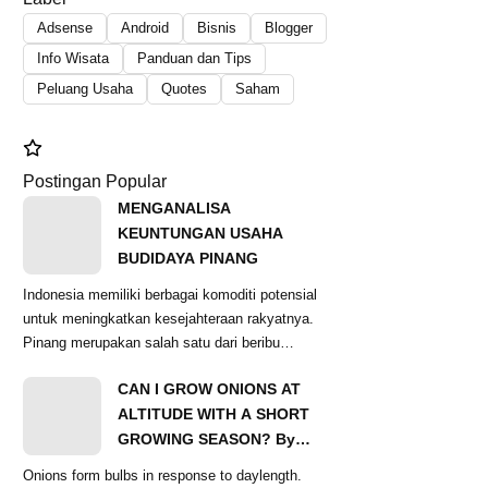
Adsense
Android
Bisnis
Blogger
Info Wisata
Panduan dan Tips
Peluang Usaha
Quotes
Saham
Postingan Popular
MENGANALISA
KEUNTUNGAN USAHA
BUDIDAYA PINANG
Indonesia memiliki berbagai komoditi potensial
untuk meningkatkan kesejahteraan rakyatnya.
Pinang merupakan salah satu dari beribu
komoditas...
CAN I GROW ONIONS AT
ALTITUDE WITH A SHORT
GROWING SEASON? By
Ginger Baer
Onions form bulbs in response to daylength.