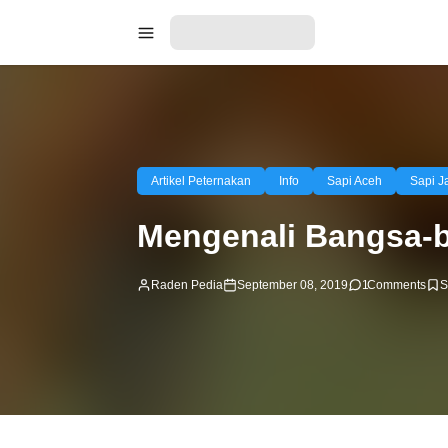
Artikel Peternakan
Info
Sapi Aceh
Sapi J
Mengenali Bangsa-b
Raden Pedia
September 08, 2019
1
Comments