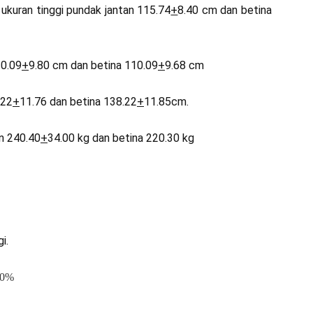
 ukuran tinggi pundak jantan 115.74
+
8.40 cm dan betina
20.09
+
9.80 cm dan betina 110.09
+
9.68 cm
.22
+
11.76 dan betina 138.22
+
11.85cm.
n 240.40
+
34.00 kg dan betina 220.30 kg
i.
50%