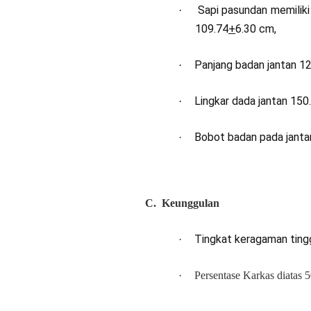
Sapi pasundan memiliki
·
109.74
+
6.30 cm,
P
anjang badan jantan 1
·
L
ingkar dada jantan 150
·
Bobot badan pada janta
·
C.
Keunggulan
T
ingkat keragaman
tingg
·
·
Persentase Karkas diatas 