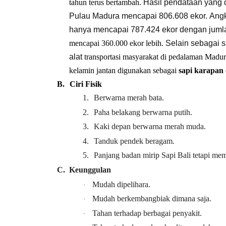
tahun terus bertambah.
Hasil pendataan yang d
Pulau Madura mencapai 806.608 ekor. Angk
hanya mencapai 787.424 ekor dengan juml
mencapai 360.000 ekor lebih.
Selain sebagai s
alat
transportasi
masyarakat di pedalaman Madur
kelamin jantan digunakan sebagai
sapi karapan
B.
Ciri Fisik
1.
Berwarna merah bata.
2.
Paha belakang berwarna putih.
3.
Kaki depan berwarna merah muda.
4.
Tanduk pendek beragam.
5.
Panjang badan mirip
Sapi Bali
tetapi mem
C.
Keunggulan
Mudah dipelihara.
·
Mudah berkembangbiak dimana saja.
·
Tahan terhadap berbagai penyakit.
·