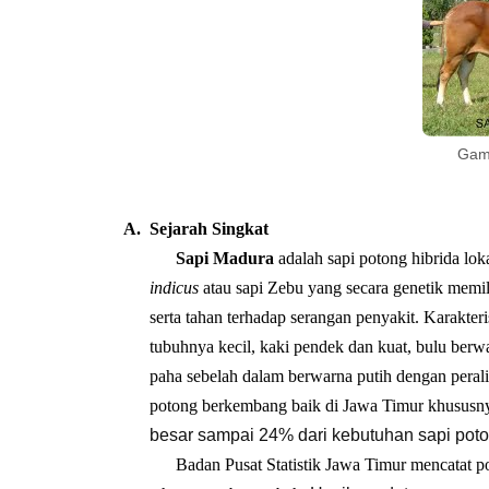
Gam
A.
Sejarah Singkat
Sapi Madura
adalah sapi potong hibrida loka
indicus
atau
sapi Zebu
yang secara genetik memili
serta tahan terhadap serangan penyakit.
Karakteri
tubuhnya kecil, kaki pendek dan kuat, bulu berw
paha sebelah dalam berwarna putih dengan perali
potong berkembang baik di
Jawa Timur
khususny
besar sampai 24% dari kebutuhan sapi poto
Badan Pusat Statistik
Jawa Timur mencatat pop